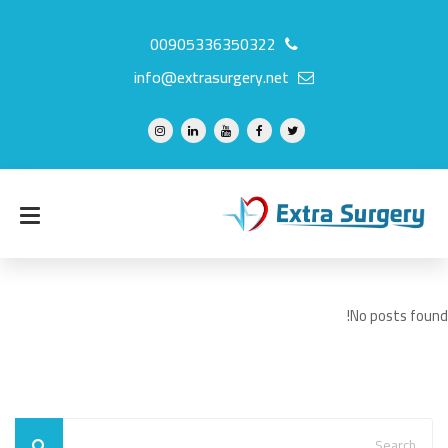
00905336350322
info@extrasurgery.net
No posts found!